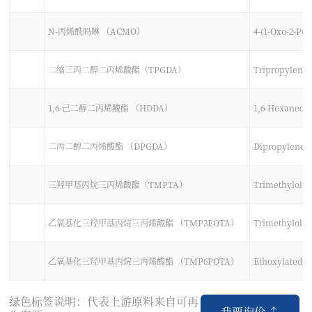
N-丙烯酰吗啉 （ACMO）
4-(1-Oxo-2-Pr
二缩三丙二醇二丙烯酸酯（TPGDA）
Tripropylene 
1,6-己二醇二丙烯酸酯 （HDDA）
1,6-Hexanedio
二丙二醇二丙烯酸酯 （DPGDA）
Dipropylene G
三羟甲基丙烷三丙烯酸酯（TMPTA）
Trimethylolpr
乙氧基化三羟甲基丙烷三丙烯酸酯 （TMP3EOTA）
Trimethylolpr
乙氧基化三羟甲基丙烷三丙烯酸酯 （TMP6POTA）
Ethoxylated (
绿色标签说明：代表上游原料来自可再
我要询价 ↑