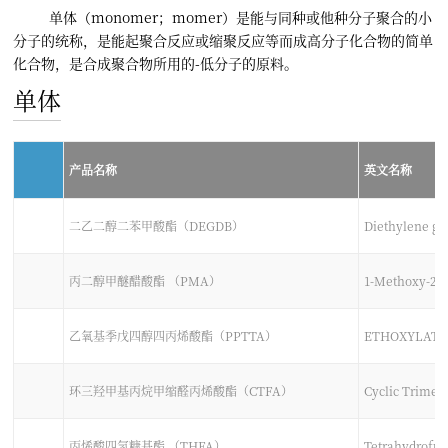
单体（monomer；momer）是能与同种或他种分子聚合的小
分子的统称，是能起聚合反应或缩聚反应等而成高分子化合物的简单
化合物，是合成聚合物所用的-低分子的原料。
单体
产品名称
英文名称
二乙二醇二苯甲酸酯（DEGDB）
Diethylene gl
丙二醇甲醚醋酸酯 （PMA）
1-Methoxy-2-p
乙氧基季戊四醇四丙烯酸酯（PPTTA）
ETHOXYLATE
环三羟甲基丙烷甲缩醛丙烯酸酯（CTFA）
Cyclic Trimet
丙烯酸四氢糠基酯 （THFA）
Tetrahydrofur